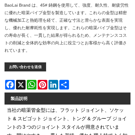
BaoLai Brand は、45# 鋳鋼を使用して、強度、耐久性、耐疲労性
に優れた暗渠パイプ金型を製造しています。これらの金型は精密
な機械加工と熱処理を経て、正確な寸法と滑らかな表面を実現
し、優れた耐摩耗性を実現します。これらの暗渠パイプ金型はそ
の寿命が長く、一貫した結果が得られるため、メンテナンスコス
トの削減と全体的な効率の向上に役立つとお客様から高く評価さ
れています。
お問い合わせを送信
Facebook
X
WhatsApp
Pinterest
LinkedIn
Share
製品説明
当社の暗渠管金型には、フラット ジョイント、ソケッ
ト & スピゴット ジョイント、トング & グルーブ ジョイ
ントの 3 つのジョイント スタイルが用意されていま