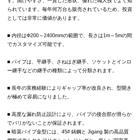
す。開けやすさ、一貫した形状、優れた職人技でよく知
られています。毎年何万台も販売されているため、投資
としては非常に価値があります。
■ 内径はФ200～2400mmの範囲で、長さは1m～5mの間
でカスタマイズ可能です。
■ パイプは、平継手、さねはぎ継手、ソケットとインロ
ー継手などの継手の種類によって分類されます。
■ 長年の実務経験によりギャップ率が改良され、型開き
が極めて容易になりました。
■ 高度な漏れ防止設計により、パイプの接合部が滑らか
でバリがないことが保証されます。
■ 暗渠パイプ金型には、45# 鋳鋼と Jigang 製の高品質