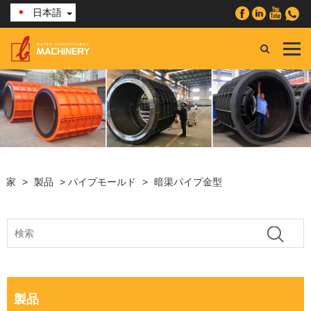
日本語
家
>
製品
>
パイプモールド
>
暗渠パイプ金型
製品