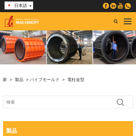
日本語
家
>
製品
>
パイプモールド
>
電柱金型
製品