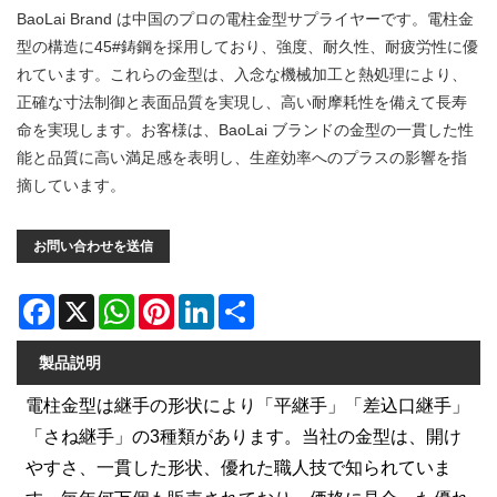
BaoLai Brand は中国のプロの電柱金型サプライヤーです。電柱金
型の構造に45#鋳鋼を採用しており、強度、耐久性、耐疲労性に優
れています。これらの金型は、入念な機械加工と熱処理により、
正確な寸法制御と表面品質を実現し、高い耐摩耗性を備えて長寿
命を実現します。お客様は、BaoLai ブランドの金型の一貫した性
能と品質に高い満足感を表明し、生産効率へのプラスの影響を指
摘しています。
お問い合わせを送信
Facebook
X
WhatsApp
Pinterest
LinkedIn
Share
製品説明
電柱金型は継手の形状により「平継手」「差込口継手」
「さね継手」の3種類があります。当社の金型は、開け
やすさ、一貫した形状、優れた職人技で知られていま