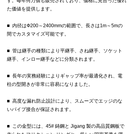
す。毎年何万個も販売されており、価格に見合った優れ
た価値を提供します。
■
内径はФ200～2400mmの範囲で、長さは1m～5mの
間でカスタマイズ可能です。
■
管は継手の種類により平継手、さね継手、ソケット
継手、インロー継手などに分類されます。
■
長年の実務経験によりギャップ率が最適化され、電
柱の型開きが非常に容易になりました。
■
高度な漏れ防止設計により、スムーズでエッジのな
いパイプ接合が保証されます。
■
この金型には、45# 鋳鋼と Jigang 製の高品質鋼板で