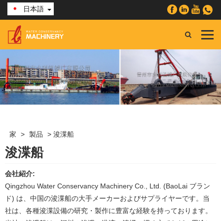
日本語
家
>
製品
>
浚渫船
浚渫船
会社紹介:
Qingzhou Water Conservancy Machinery Co., Ltd. (BaoLai ブラン
ド) は、中国の浚渫船の大手メーカーおよびサプライヤーです。当
社は、各種浚渫設備の研究・製作に豊富な経験を持っております。