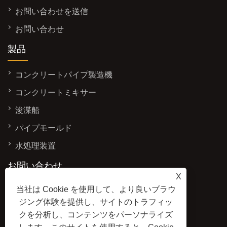
お問い合わせを送信
お問い合わせ
製品
コンクリートパイプ製造機
コンクリートミキサー
浚渫船
パイプモールド
水処理装置
お問い合わせ
X
住所: 中国山東省青州市経済開発区雅東街西
当社は Cookie を使用して、より良いブラウ
3337号
ジング体験を提供し、サイトのトラフィッ
クを分析し、コンテンツをパーソナライズ
Eメール:
sales@baolaimachinery.com