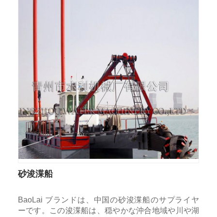
砂浚渫船
BaoLai ブランドは、中国の砂浚渫船のサプライヤ
ーです。この浚渫船は、穏やかな沖合地域や川や湖