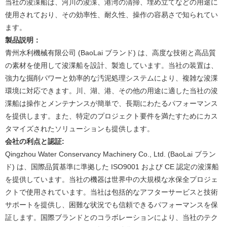
当社の浚渫船は、河川の浚渫、港湾の清掃、埋め立てなどの用途に
使用されており、その効率性、耐久性、操作の容易さで知られてい
ます。
製品説明：
青州水利機械有限公司 (BaoLai ブランド) は、高度な技術と高品質
の素材を使用して浚渫船を設計、製造しています。当社の装置は、
強力な掘削パワーと効率的な汚泥処理システムにより、複雑な浚渫
環境に対応できます。川、湖、港、その他の用途に適した当社の浚
渫船は操作とメンテナンスが簡単で、長期にわたるパフォーマンス
を提供します。また、特定のプロジェクト要件を満たすためにカス
タマイズされたソリューションも提供します。
会社の利点と認証:
Qingzhou Water Conservancy Machinery Co., Ltd. (BaoLai ブラン
ド) は、国際品質基準に準拠した ISO9001 および CE 認定の浚渫船
を提供しています。当社の機器は世界中の大規模な水保全プロジェ
クトで使用されています。当社は包括的なアフターサービスと技術
サポートを提供し、困難な状況でも信頼できるパフォーマンスを保
証します。国際ブランドとのコラボレーションにより、当社のテク